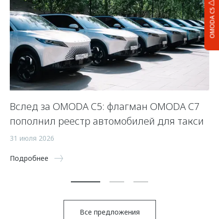
OMODA C5
Вслед за OMODA C5: флагман OMODA C7
С
пополнил реестр автомобилей для такси
п
а
31 июля 2026
5 
Подробнее
По
Все предложения