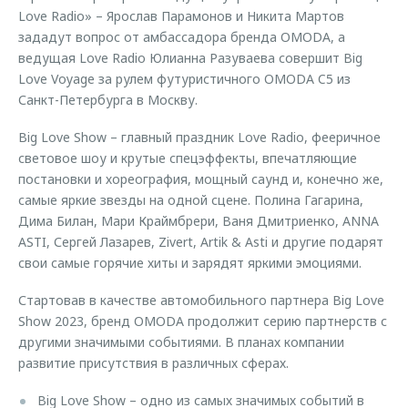
Love Radio» – Ярослав Парамонов и Никита Мартов
зададут вопрос от амбассадора бренда OMODA, а
ведущая Love Radio Юлианна Разуваева совершит Big
Love Voyage за рулем футуристичного OMODA C5 из
Санкт-Петербурга в Москву.
Big Love Show – главный праздник Love Radio, фееричное
световое шоу и крутые спецэффекты, впечатляющие
постановки и хореография, мощный саунд и, конечно же,
самые яркие звезды на одной сцене. Полина Гагарина,
Дима Билан, Мари Краймбрери, Ваня Дмитриенко, ANNA
ASTI, Сергей Лазарев, Zivert, Artik & Asti и другие подарят
свои самые горячие хиты и зарядят яркими эмоциями.
Стартовав в качестве автомобильного партнера Big Love
Show 2023, бренд OMODA продолжит серию партнерств с
другими значимыми событиями. В планах компании
развитие присутствия в различных сферах.
Big Love Show – одно из самых значимых событий в