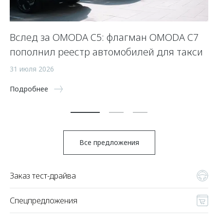
Вслед за OMODA C5: флагман OMODA C7
С
пополнил реестр автомобилей для такси
п
а
31 июля 2026
5 
Подробнее
По
Все предложения
Заказ тест-драйва
Спецпредложения