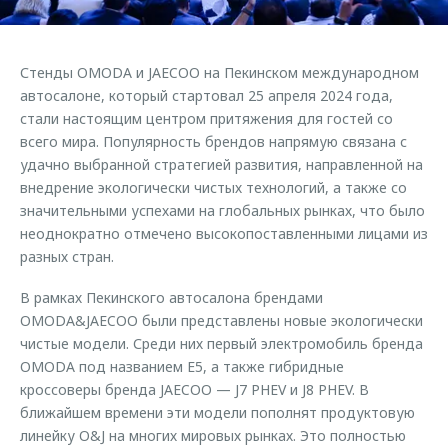
Страхование
Клиентская поддержка
Обратная связь
Кредитный калькулятор
O&J Автоклуб
Стенды OMODA и JAECOO на Пекинском международном
Аксессуары
Клуб владельцев OMODA
автосалоне, который стартовал 25 апреля 2024 года,
стали настоящим центром притяжения для гостей со
Одежда и сувениры
Приложение O&J
всего мира. Популярность брендов напрямую связана с
Оригинальные аксессуары
удачно выбранной стратегией развития, направленной на
Аксессуары
Запчасти
внедрение экологически чистых технологий, а также со
Одежда и сувениры
значительными успехами на глобальных рынках, что было
Трейд-ин
Оригинальные аксессуары
неоднократно отмечено высокопоставленными лицами из
разных стран.
Калькулятор трейд-ин
Запчасти
В рамках Пекинского автосалона брендами
OMODA&JAECOO были представлены новые экологически
чистые модели. Среди них первый электромобиль бренда
OMODA под названием E5, а также гибридные
кроссоверы бренда JAECOO — J7 PHEV и J8 PHEV. В
ближайшем времени эти модели пополнят продуктовую
линейку O&J на многих мировых рынках. Это полностью