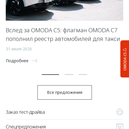
Вслед за OMODA C5: флагман OMODA C7
С
пополнил реестр автомобилей для такси
п
а
31 июля 2026
OMODA C5
5 
Подробнее
По
Все предложения
Заказ тест-драйва
Спецпредложения