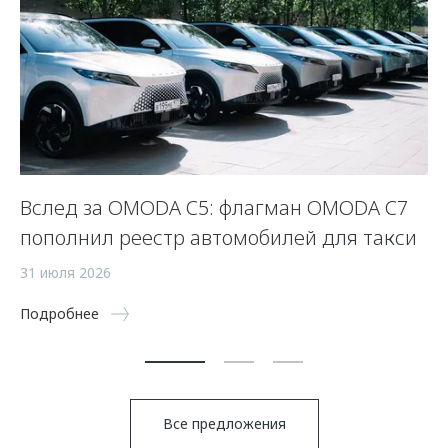
Вслед за OMODA C5: флагман OMODA C7
С
пополнил реестр автомобилей для такси
п
а
31 июля 2026
5 
Подробнее
По
Все предложения