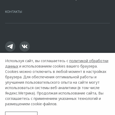
7728168971 ОГРН 1027700067328 место нахождение 107078, г.
Москва, ул. Каланчевская, д. 27. Ген.лицензия ЦБ РФ № 1326 от
КОНТАКТЫ
16.01.2015. Предложение ограничено и не является публичной
офертой.
Используя сайт, вы соглашаетесь с
политикой обработки
данных
и использованием cookies вашего браузера.
Cookies можно отключить в любой момент в настройках
браузера. Для обеспечения оптимальной работы и
улучшения пользовательского опыта на сайте могут
использоваться системы веб-аналитики (в том числе
Горячая линия OMODA:
+7 (473) 210-67-66
Яндекс.Метрика). Продолжая использование сайта, Вы
соглашаетесь с применением указанных технологий и
© 2026 ААА Моторс Воронеж
размещением cookie-файлов.
Модельный ряд
Архивные модели
Контакты
О компании
Правовая информация