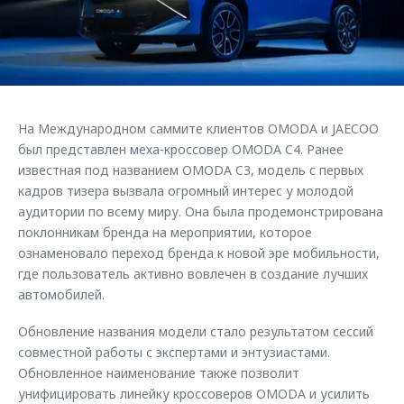
Страхование
Клиентская поддержка
Обратная связь
Кредитный калькулятор
O&J Автоклуб
Аксессуары
Клуб владельцев OMODA
Одежда и сувениры
Приложение O&J
На Международном саммите клиентов OMODA и JAECOO
Оригинальные аксессуары
был представлен меха-кроссовер OMODA C4. Ранее
Аксессуары
Запчасти
известная под названием OMODA C3, модель с первых
Одежда и сувениры
кадров тизера вызвала огромный интерес у молодой
Трейд-ин
Оригинальные аксессуары
аудитории по всему миру. Она была продемонстрирована
поклонникам бренда на мероприятии, которое
Калькулятор трейд-ин
Запчасти
ознаменовало переход бренда к новой эре мобильности,
где пользователь активно вовлечен в создание лучших
автомобилей.
Обновление названия модели стало результатом сессий
совместной работы с экспертами и энтузиастами.
Обновленное наименование также позволит
унифицировать линейку кроссоверов OMODA и усилить