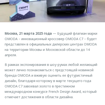
Страхование
Клиентская поддержка
Обратная связь
Кредитный калькулятор
O&J Автоклуб
Аксессуары
Клуб владельцев OMODA
Одежда и сувениры
Приложение O&J
Москва, 21 марта 2025 года
— Будущий флагман марки
Оригинальные аксессуары
OMODA – инновационный кроссовер OMODA C7 – будет
Аксессуары
Запчасти
представлен в официальных дилерских центрах OMODA
Одежда и сувениры
на территории Москвы и Московской области до 14
Трейд-ин
Оригинальные аксессуары
апреля.
Калькулятор трейд-ин
Запчасти
В рамках экспонирования в шоу-румах любой желающий
может лично познакомиться с предстоящей новинкой
бренда OMODA и вживую оценить ее футуристичный
дизайн, благодаря которому в марте текущего года
OMODA C7 завоевал золото в престижном
международном конкурсе French Design Award, который
отмечает достижения в области дизайна.