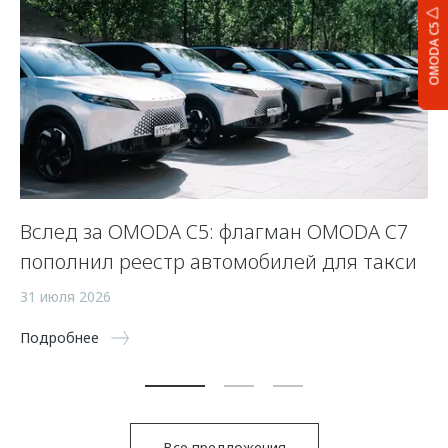
OMODA C5
Вслед за OMODA C5: флагман OMODA C7
С
пополнил реестр автомобилей для такси
п
а
31 июля 2026
5 
Подробнее
По
Все предложения