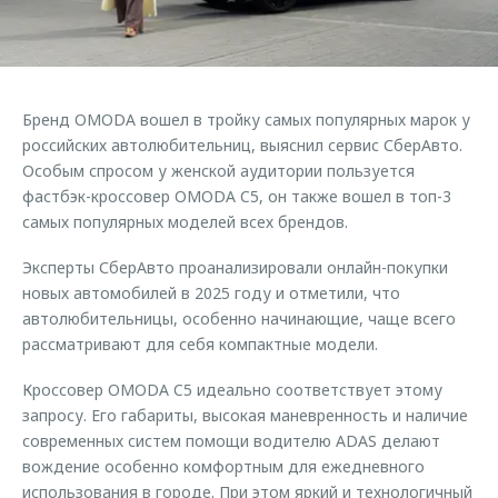
Страхование
Клиентская поддержка
Обратная связь
Кредитный калькулятор
O&J Автоклуб
Аксессуары
Клуб владельцев OMODA
Бренд OMODA вошел в тройку самых популярных марок у
Одежда и сувениры
Приложение O&J
российских автолюбительниц, выяснил сервис СберАвто.
Оригинальные аксессуары
Особым спросом у женской аудитории пользуется
Аксессуары
фастбэк-кроссовер OMODA C5, он также вошел в топ-3
Запчасти
самых популярных моделей всех брендов.
Одежда и сувениры
Трейд-ин
Оригинальные аксессуары
Эксперты СберАвто проанализировали онлайн-покупки
Калькулятор трейд-ин
Запчасти
новых автомобилей в 2025 году и отметили, что
автолюбительницы, особенно начинающие, чаще всего
рассматривают для себя компактные модели.
Кроссовер OMODA C5 идеально соответствует этому
запросу. Его габариты, высокая маневренность и наличие
современных систем помощи водителю ADAS делают
вождение особенно комфортным для ежедневного
использования в городе. При этом яркий и технологичный