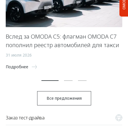
OMODA C5
Вслед за OMODA C5: флагман OMODA C7
С
пополнил реестр автомобилей для такси
п
а
31 июля 2026
5 
Подробнее
По
Все предложения
Заказ тест-драйва