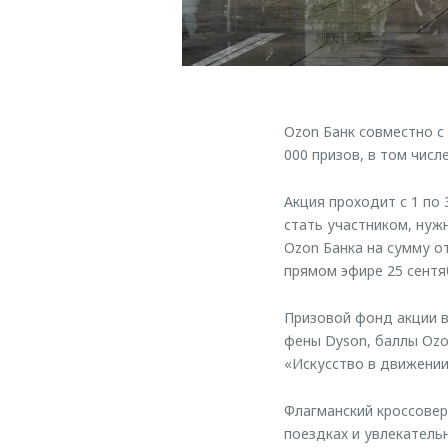
Ozon Банк совместно с
000 призов, в том чис
Акция проходит с 1 по
стать участником, нуж
Ozon Банка на сумму о
прямом эфире 25 сентя
Призовой фонд акции вк
фены Dyson, баллы Ozo
«Искусство в движени
Флагманский кроссове
поездках и увлекатель