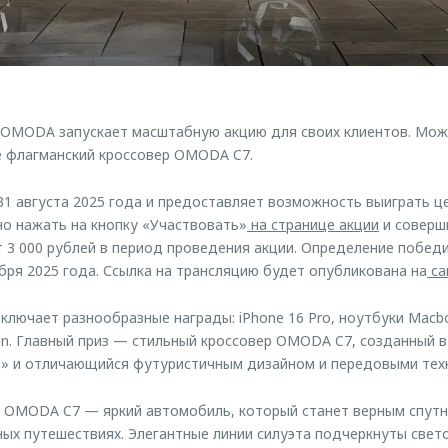
 OMODA запускает масштабную акцию для своих клиентов. Мож
ле флагманский кроссовер OMODA C7.
 31 августа 2025 года и предоставляет возможность выиграть ц
но нажать на кнопку «Участвовать»
на странице акции
и соверши
т 3 000 рублей в период проведения акции. Определение побед
бря 2025 года. Ссылка на трансляцию будет опубликована на
са
лючает разнообразные награды: iPhone 16 Pro, ноутбуки Macbook
n. Главный приз — стильный кроссовер OMODA C7, созданный 
и» и отличающийся футуристичным дизайном и передовыми тех
р OMODA C7 — яркий автомобиль, который станет верным спут
ных путешествиях. Элегантные линии силуэта подчеркнуты све