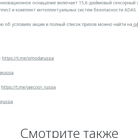
инновационное оснащение включает 15,6-дюймовый сенсорный 
ect и комплект интеллектуальных систем безопасности ADAS.
об условиях акции и полный список призов можно найти на
оф
:
https://t.me/omodarussia
arussia
:
https://t.me/jaecoo\_russia
orussia
Смотрите также