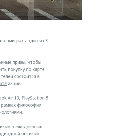
но выиграть один из 3
енные призы. Чтобы
ть покупку по карте
ителей состоится в
йте
акции.
 Air 13, PlayStation 5,
в рамках философии
нологиями.
ником в ежедневных
тодиодной оптикой