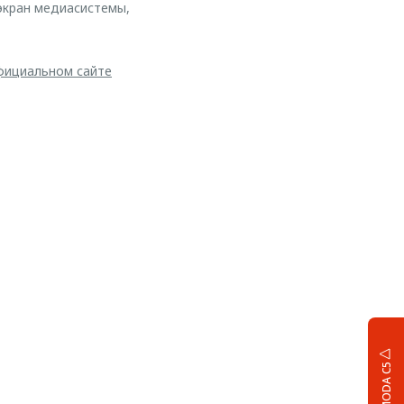
экран медиасистемы,
ициальном сайте
OMODA C5