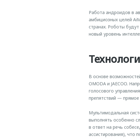
Работа андроидов в а
амбициозных целей AiM
странах. Роботы будут
новый уровень интелле
Технолог
В основе возможносте
OMODA и JAECOO. Напри
голосового управления
препятствий — прямое
Мультимодальная сист
выполнять особенно с
в ответ на речь собес
ассистирования), что 