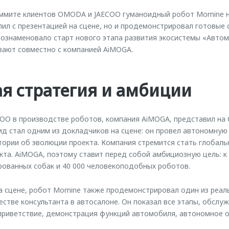
мите клиентов OMODA и JAECOO гуманоидный робот Mornine н
ил с презентацией на сцене, но и продемонстрировал готовые 
 ознаменовало старт нового этапа развития экосистемы «Авто
вают совместно с компанией AiMOGA.
я стратегия и амбиции
OO в производстве роботов, компания AiMOGA, представил на
ид стал одним из докладчиков на сцене: он провел автономную
итории об эволюции проекта. Компания стремится стать глобал
та. AiMOGA, поэтому ставит перед собой амбициозную цель: к
рованных собак и 40 000 человекоподобных роботов.
 сцене, робот Mornine также продемонстрировал один из реал
естве консультанта в автосалоне. Он показал все этапы, обслуж
 приветствие, демонстрация функций автомобиля, автономное о