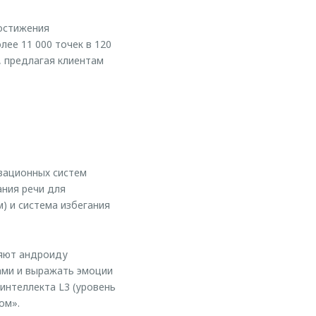
остижения
ее 11 000 точек в 120
, предлагая клиентам
вационных систем
ания речи для
) и система избегания
ляют андроиду
ами и выражать эмоции
интеллекта L3 (уровень
ом».