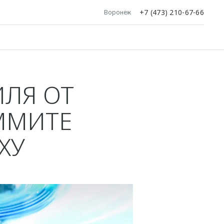
+7 (473) 210-67-66
Воронеж
ЛЯ ОТ
ММИТЕ
ХУ