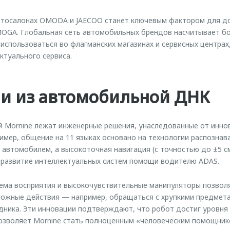
втосалонах OMODA и JAECOO станет ключевым фактором для д
OGA. Глобальная сеть автомобильных брендов насчитывает бол
 использоваться во флагманских магазинах и сервисных центрах
ктуального сервиса.
ии из автомобильной ДНК
й Mornine лежат инженерные решения, унаследованные от инно
мер, общение на 11 языках основано на технологии распознав
 автомобилем, а высокоточная навигация (с точностью до ±5 см
 развитие интеллектуальных систем помощи водителю ADAS.
ема восприятия и высокочувствительные манипуляторы позво
ложные действия — например, обращаться с хрупкими предмет
едника. Эти инновации подтверждают, что робот достиг уровня 
позволяет Mornine стать полноценным «человеческим помощник