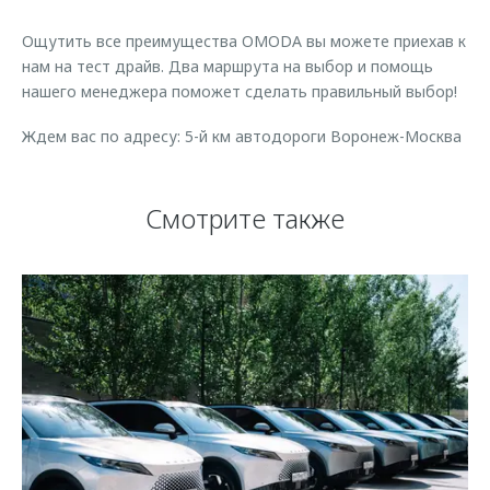
Страхование
Клиентская поддержка
Обратная связь
Ощутить все преимущества OMODA вы можете приехав к
Кредитный калькулятор
O&J Автоклуб
нам на тест драйв. Два маршрута на выбор и помощь
нашего менеджера поможет сделать правильный выбор!
Аксессуары
Клуб владельцев OMODA
Одежда и сувениры
Приложение O&J
Ждем вас по адресу: 5-й км автодороги Воронеж-Москва
Оригинальные аксессуары
Аксессуары
Запчасти
Смотрите также
Одежда и сувениры
Трейд-ин
Оригинальные аксессуары
Калькулятор трейд-ин
Запчасти