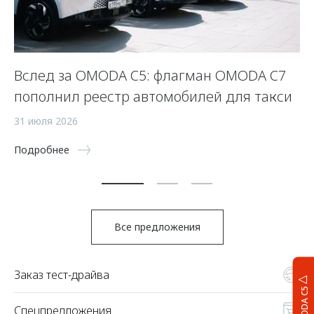
Вслед за OMODA C5: флагман OMODA C7
С
пополнил реестр автомобилей для такси
п
а
31 июля 2026
5 
Подробнее
По
Все предложения
Заказ тест-драйва
OMODA C5
Спецпредложения