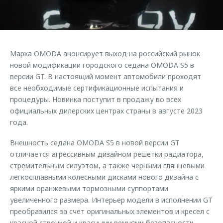
Страхование
Клиентская поддержка
Обратная связь
Кредитный калькулятор
O&J Автоклуб
Аксессуары
Клуб владельцев OMODA
Марка OMODA анонсирует выход на российский рынок
Одежда и сувениры
Приложение O&J
новой модификации городского седана OMODA S5 в
Оригинальные аксессуары
версии GT. В настоящий момент автомобили проходят
Аксессуары
все необходимые сертификационные испытания и
Запчасти
процедуры. Новинка поступит в продажу во всех
Одежда и сувениры
официальных дилерских центрах страны в августе 2023
Трейд-ин
Оригинальные аксессуары
года.
Калькулятор трейд-ин
Запчасти
Внешность седана OMODA S5 в новой версии GT
отличается агрессивным дизайном решетки радиатора,
стремительным силуэтом, а также черными глянцевыми
легкосплавными колесными дисками нового дизайна с
яркими оранжевыми тормозными суппортами
увеличенного размера. Интерьер модели в исполнении GT
преобразился за счет оригинальных элементов и кресел с
красной строчкой и красными ремнями безопасности.