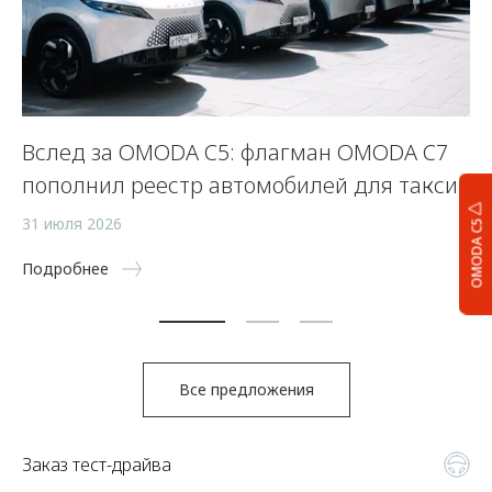
Вслед за OMODA C5: флагман OMODA C7
С
пополнил реестр автомобилей для такси
п
а
31 июля 2026
OMODA C5
5 
Подробнее
По
Все предложения
Заказ тест-драйва