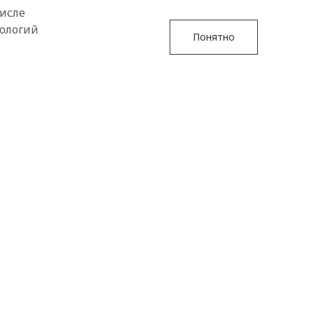
числе
нологий
Понятно