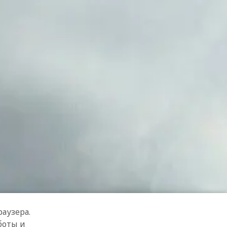
аузера.
боты и