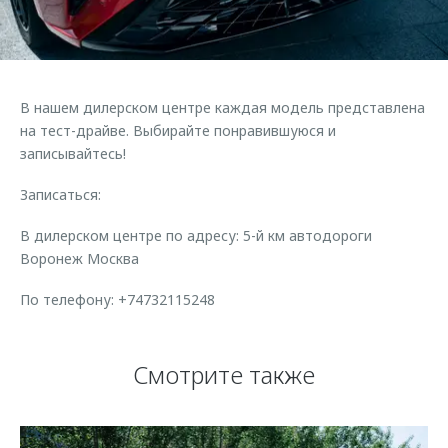
Страхование
Клиентская поддержка
Обратная связь
Кредитный калькулятор
O&J Автоклуб
Аксессуары
Клуб владельцев OMODA
В нашем дилерском центре каждая модель представлена
Одежда и сувениры
Приложение O&J
на тест-драйве. Выбирайте понравившуюся и
Оригинальные аксессуары
записывайтесь!
Аксессуары
Запчасти
Записаться:
Одежда и сувениры
Трейд-ин
Оригинальные аксессуары
В дилерском центре по адресу: 5-й км автодороги
Воронеж Москва
Калькулятор трейд-ин
Запчасти
По телефону: +74732115248
Смотрите также