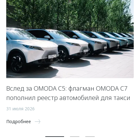
Вслед за OMODA C5: флагман OMODA C7
С
пополнил реестр автомобилей для такси
п
а
31 июля 2026
5 
Подробнее
По