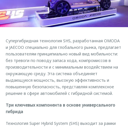
Страхование
Клиентская поддержка
Обратная связь
Кредитный калькулятор
O&J Автоклуб
Аксессуары
Клуб владельцев OMODA
Одежда и сувениры
Приложение O&J
Супергибридная технология SHS, разработанная OMODA
Оригинальные аксессуары
и JAECOO специально для глобального рынка, предлагает
Аксессуары
Запчасти
пользователям принципиально новый вид мобильности:
Одежда и сувениры
без тревоги по поводу запаса хода, компромиссов в
Трейд-ин
Оригинальные аксессуары
производительности и с минимальным воздействием на
окружающую среду. Эта система объединяет
Калькулятор трейд-ин
Запчасти
выдающуюся мощность, высокую эффективность и
повышенную безопасность, представляя комплексное
решение в сфере автомобилей с гибридной системой.
Три ключевых компонента в основе универсального
гибрида
Технология Super Hybrid System (SHS) выходит за рамки