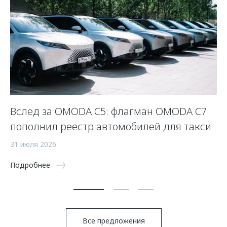
Вслед за OMODA C5: флагман OMODA C7
С
пополнил реестр автомобилей для такси
п
а
31 июля 2026
5 
Подробнее
По
Все предложения