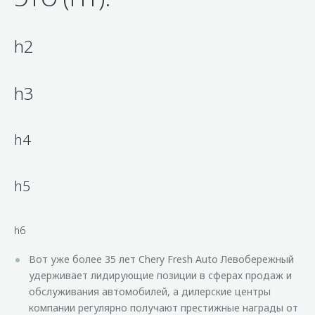
h2
h3
h4
h5
h6
Вот уже более 35 лет Chery Fresh Auto Левобережный
удерживает лидирующие позиции в сферах продаж и
обслуживания автомобилей, а дилерские центры
компании регулярно получают престижные награды от