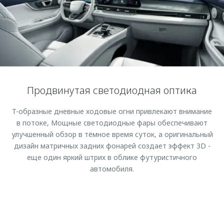
Страхование
Клиентская поддержка
Обратная связь
Кредитный калькулятор
O&J Автоклуб
Аксессуары
Клуб владельцев OMODA
Одежда и сувениры
Приложение O&J
Оригинальные аксессуары
Аксессуары
Продвинутая светодиодная оптика
Запчасти
Одежда и сувениры
T-образные дневные ходовые огни привлекают внимание
Трейд-ин
Оригинальные аксессуары
в потоке, Мощные светодиодные фары обеспечивают
Калькулятор трейд-ин
Запчасти
улучшенный обзор в тёмное время суток, а оригинальный
дизайн матричных задних фонарей создает эффект 3D -
еще один яркий штрих в облике футуристичного
автомобиля.